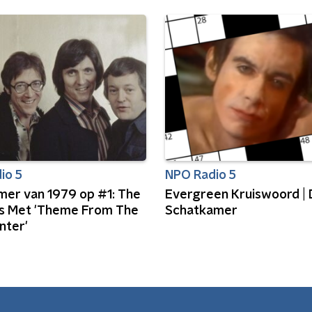
io 5
NPO Radio 5
omer van 1979 op #1: The
Evergreen Kruiswoord |
 Met 'Theme From The
Schatkamer
nter'