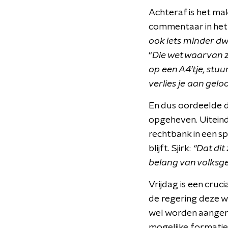
Achteraf is het makk
commentaar in het
ook iets minder dw
“
Die wet waarvan z
op een A4'tje, stuu
verlies je aan gel
En dus oordeelde 
opgeheven. Uiteind
rechtbank in een s
blijft. Sjirk:
“Dat dit
belang van volksg
Vrijdag is een cru
de regering deze w
wel worden aangen
mogelijke formati