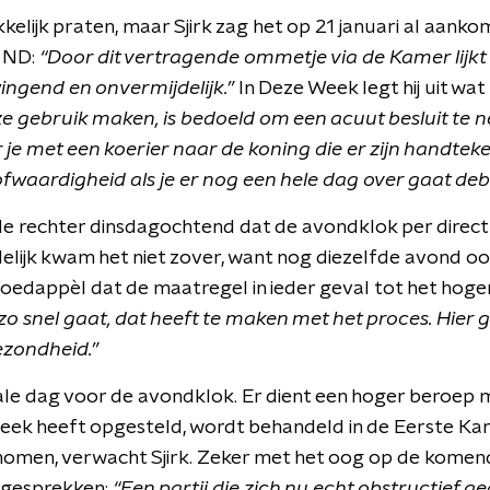
elijk praten, maar Sjirk zag het op 21 januari al aankomen
 ND:
“Door dit vertragende ommetje via de Kamer lijk
ingend en onvermijdelijk.”
In Deze Week legt hij uit wat
e gebruik maken, is bedoeld om een acuut besluit te ne
r je met een koerier naar de koning die er zijn handtek
oofwaardigheid als je er nog een hele dag over gaat deb
de rechter dinsdagochtend dat de avondklok per direc
elijk kwam het niet zover, want nog diezelfde avond o
poedappèl dat de maatregel in ieder geval tot het hoge
 zo snel gaat, dat heeft te maken met het proces. Hier 
ezondheid.”
ciale dag voor de avondklok. Er dient een hoger beroep
eek heeft opgesteld, wordt behandeld in de Eerste Kam
omen, verwacht Sjirk. Zeker met het oog op de komend
egesprekken:
“Een partij die zich nu echt obstructief ge