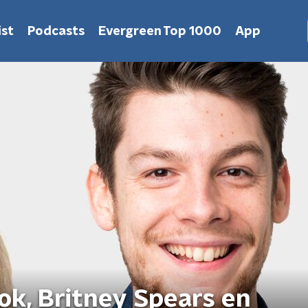
st
Podcasts
Evergreen Top 1000
App
k, Britney Spears en