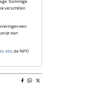
rtage. Sommige
ok verschillen
leveringen een
kan je dan
ze site
, de NPO