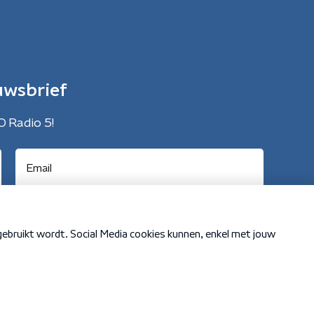
uwsbrief
O Radio 5!
Cookiebeleid