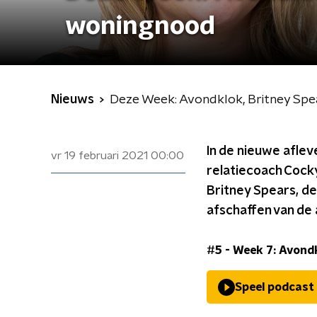
woningnood
Nieuws
Deze Week: Avondklok, Britney Sp
In de nieuwe afle
vr 19 februari 2021
00:00
relatiecoach Cock
Britney Spears, de
afschaffen van de
#5 - Week 7: Avondk
Speel podcast