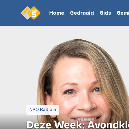
Home
Gedraaid
Gids
Gemi
NPO Radio 5
Deze Week: Avondklo