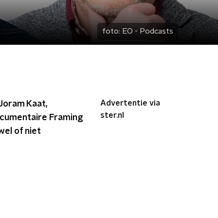
foto:
EO - Podcasts
Advertentie via
 Joram Kaat,
ster.nl
documentaire Framing
wel of niet