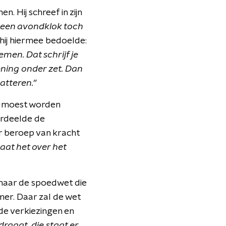
. Hij schreef in zijn
t een avondklok toch
 hij hiermee bedoelde:
men. Dat schrijf je
ening onder zet. Dan
atteren.”
t moest worden
ordeelde de
r beroep van kracht
gaat het over het
 maar de spoedwet die
er. Daar zal de wet
e verkiezingen en
draagt, die staat er