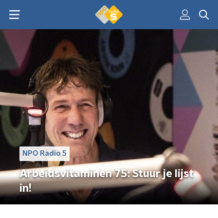
NPO Radio 5
Arbeidsvitaminen 75: Stuur je lijst
in!