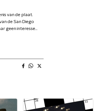
nis van de plaat.
 van de San Diego
r geen interesse...