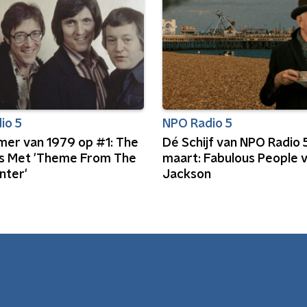
io 5
NPO Radio 5
omer van 1979 op #1: The
Dé Schijf van NPO Radio 
 Met 'Theme From The
maart: Fabulous People 
nter'
Jackson