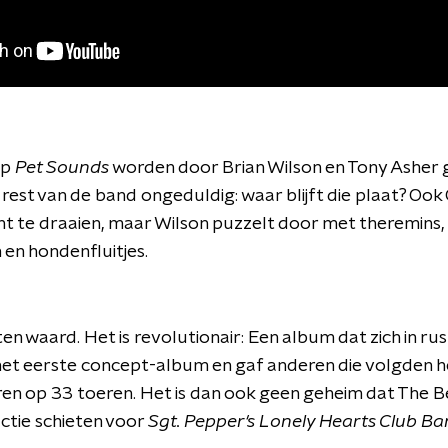
op
Pet Sounds
worden door Brian Wilson en Tony Asher 
est van de band ongeduldig: waar blijft die plaat? Ook
ht te draaien, maar Wilson puzzelt door met theremins, 
en hondenfluitjes.
ten waard. Het is revolutionair: Een album dat zich in ru
t het eerste concept-album en gaf anderen die volgden
ëren op 33 toeren. Het is dan ook geen geheim dat The B
actie schieten voor
Sgt. Pepper's Lonely Hearts Club B