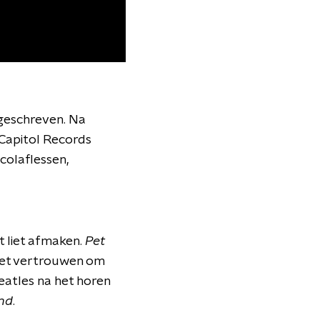
geschreven. Na
 Capitol Records
colaflessen,
st liet afmaken.
Pet
 het vertrouwen om
eatles na het horen
and
.