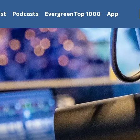
st
Podcasts
Evergreen Top 1000
App