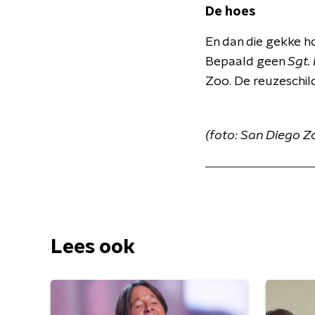
De hoes
En dan die gekke ho
Bepaald geen
Sgt.
Zoo. De reuzeschild
(foto: San Diego Z
Lees ook