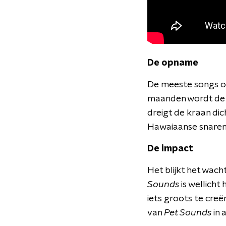
De opname
De meeste songs 
maanden wordt de r
dreigt de kraan dic
Hawaiaanse snaren 
De impact
Het blijkt het wach
Sounds
is wellich
iets groots te cre
van
Pet Sounds
in 