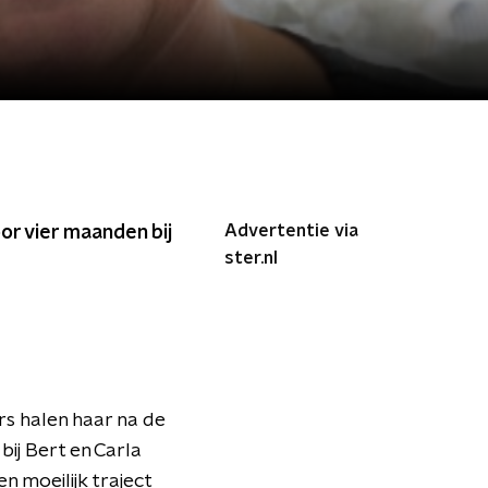
Advertentie via
or vier maanden bij
ster.nl
s halen haar na de
bij Bert en Carla
n moeilijk traject