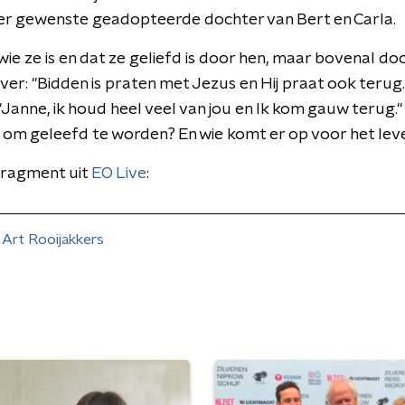
er gewenste geadopteerde dochter van Bert en Carla.
wie ze is en dat ze geliefd is door hen, maar bovenal d
er: "Bidden is praten met Jezus en Hij praat ook terug.
 "Janne, ik houd heel veel van jou en Ik kom gauw terug."
om geleefd te worden? En wie komt er op voor het lev
 fragment uit
EO Live
:
Art Rooijakkers