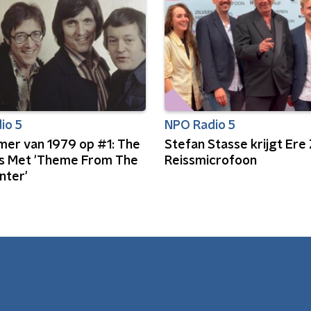
io 5
NPO Radio 5
omer van 1979 op #1: The
Stefan Stasse krijgt Ere 
 Met 'Theme From The
Reissmicrofoon
nter'