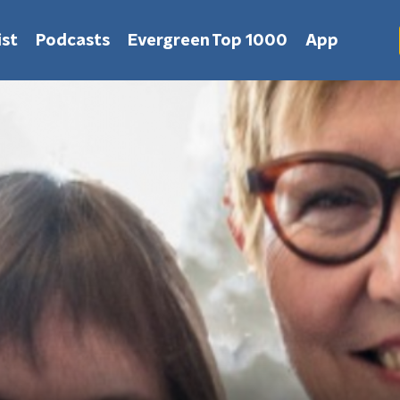
st
Podcasts
Evergreen Top 1000
App