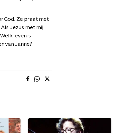
oor God. Ze praat met
 Als Jezus met mij
 Welk leven is
en van Janne?