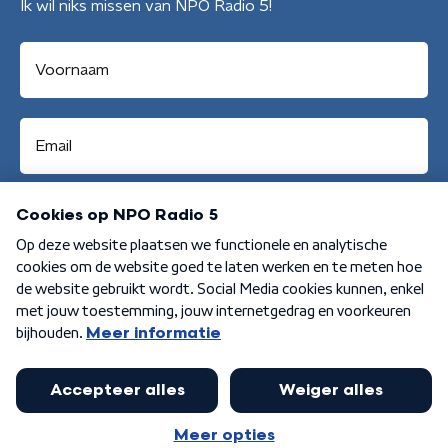
Ik wil niks missen van NPO Radio 5!
Aanmelden
Algemene voorwaarden
Privacybeleid
Cookiebeleid