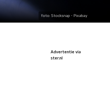
foto:
Stocksnap - Pixabay
Advertentie via
ster.nl