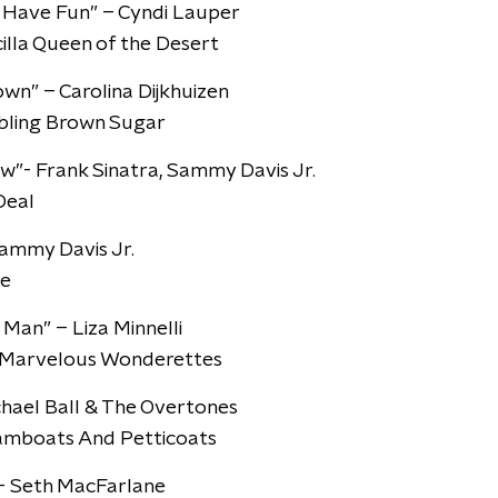
o Have Fun” – Cyndi Lauper
cilla Queen of the Desert
wn” – Carolina Dijkhuizen
bbling Brown Sugar
”- Frank Sinatra, Sammy Davis Jr.
Deal
Sammy Davis Jr.
se
Man” – Liza Minnelli
e Marvelous Wonderettes
ichael Ball & The Overtones
eamboats And Petticoats
 – Seth MacFarlane