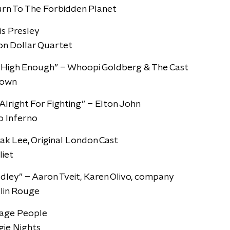
urn To The Forbidden Planet
s Presley
ion Dollar Quartet
n High Enough” – Whoopi Goldberg & The Cast
town
Alright For Fighting” – Elton John
o Inferno
ak Lee, Original London Cast
liet
ley” – Aaron Tveit, Karen Olivo, company
lin Rouge
llage People
gie Nights