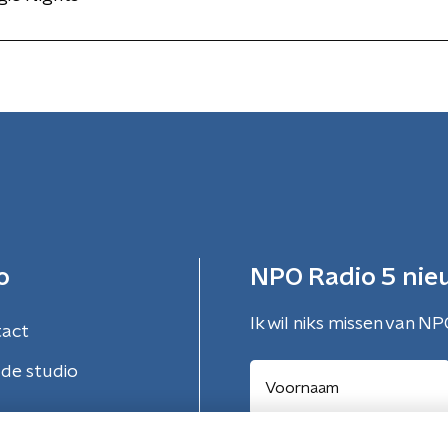
o
NPO Radio 5 nie
Ik wil niks missen van NP
tact
de studio