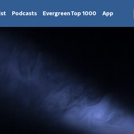
st
Podcasts
Evergreen Top 1000
App