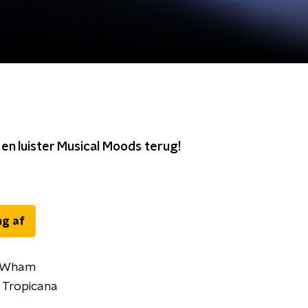
t en luister Musical Moods terug!
ng af
– Wham
b Tropicana