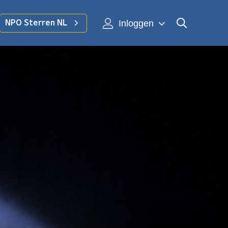
Inloggen
NPO Sterren NL