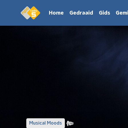
Home
Gedraaid
Gids
Gemi
Musical Moods