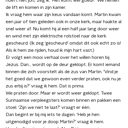
hoeft niet joh,’ zeg ik. ‘Het komt wel goed!?’ We nemen
de lift en komen in zijn kamer.
Ik vraag hem waar zijn keus vandaan komt. Martin kwam
een jaar of tien geleden ook in onze kerk, maar haakte al
snel weer af. Nu komt hij al een half jaar lang door weer
en wind met zijn elektrische rolstoel naar de kerk
gescheurd. (Ik zeg ‘gescheurd’ omdat dit ook echt zo is!
Als ik hem zie rijden, houd ik mijn hart vast.)
Er volgt een mooi verhaal over het willen horen bij
Jezus. Dan… wordt op de deur geklopt. Er komt iemand
binnen die zich voorstelt als de zus van Martin. ‘Vind je
het goed dat we gewoon even verder praten, ook nu je
zus erbij is?’ vraag ik hem. Dat is prima.
We praten door. Maar er wordt weer geklopt. Twee
Surinaamse verpleegsters komen binnen en pakken een
stoel. ‘Zijn we niet te laat?’ vraagt er één.
Dan begint er bij mij iets te dagen. ‘Heb je hen
uitgenodigd voor je doop Martin?’ vraag ik hem.