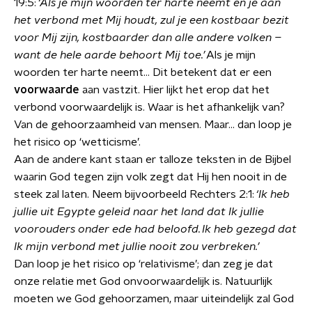
19:5:
‘Als je mijn woorden ter harte neemt en je aan
het verbond met Mij houdt, zul je een kostbaar bezit
voor Mij zijn, kostbaarder dan alle andere volken –
want de hele aarde behoort Mij toe.’
Als je mijn
woorden ter harte neemt… Dit betekent dat er een
voorwaarde
aan vastzit. Hier lijkt het erop dat het
verbond voorwaardelijk is. Waar is het afhankelijk van?
Van de gehoorzaamheid van mensen. Maar… dan loop je
het risico op ‘wetticisme’.
Aan de andere kant staan er talloze teksten in de Bijbel
waarin God tegen zijn volk zegt dat Hij hen nooit in de
steek zal laten. Neem bijvoorbeeld Rechters 2:1:
‘Ik heb
jullie uit Egypte geleid naar het land dat Ik jullie
voorouders onder ede had beloofd. Ik heb gezegd dat
Ik mijn verbond met jullie nooit zou verbreken.’
Dan loop je het risico op ‘relativisme’; dan zeg je dat
onze relatie met God onvoorwaardelijk is. Natuurlijk
moeten we God gehoorzamen, maar uiteindelijk zal God