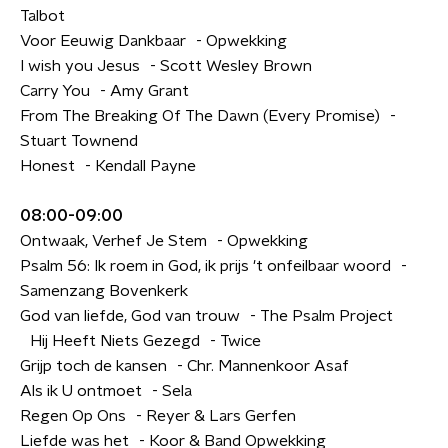
Talbot
Voor Eeuwig Dankbaar - Opwekking
I wish you Jesus - Scott Wesley Brown
Carry You - Amy Grant
From The Breaking Of The Dawn (Every Promise) -
Stuart Townend
Honest - Kendall Payne
08:00-09:00
Ontwaak, Verhef Je Stem - Opwekking
Psalm 56: Ik roem in God, ik prijs 't onfeilbaar woord -
Samenzang Bovenkerk
God van liefde, God van trouw - The Psalm Project
Hij Heeft Niets Gezegd - Twice
Grijp toch de kansen - Chr. Mannenkoor Asaf
Als ik U ontmoet - Sela
Regen Op Ons - Reyer & Lars Gerfen
Liefde was het - Koor & Band Opwekking