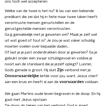
ons toch wel accepteren.
Welke van de twee is het nu? Ik las van een bekende
predikant die zei dat hij in feite maar twee taken heeft:
verontruste mensen geruststellen en de
gerustgestelde mensen verontrusten.
Ga jij gemakkelijk met je geweten om? Maak je zelf wel
uit wat goed of fout is? Je zou je wat vaker schuldig
moeten voelen over bepaalde daden…
Of laat je je juist onderdrukken door je geweten? Ga je
gebukt onder een zwaar schuldgevoel en voldoe je
nooit aan de standaard die je jezelf oplegt? Luister,
Gods genade is groot. Hij sluit
Zijn
verbond met je.
Onvoorwaardelijke
liefde voor jou, want: Jezus stierf
aan een kruis en heeft al aan de
voorwaarden
voldaan.
We gaan Martins oude leven begraven in de doop. En hij
gaat met Jezus opstaan.
De doop als teken van het verbond. God is goed.