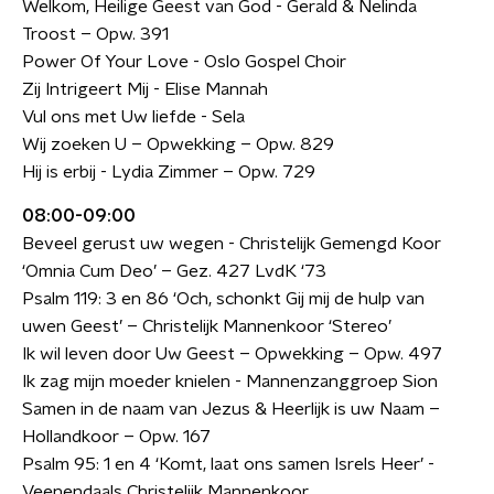
Welkom, Heilige Geest van God - Gerald & Nelinda
Troost – Opw. 391
Power Of Your Love - Oslo Gospel Choir
Zij Intrigeert Mij - Elise Mannah
Vul ons met Uw liefde - Sela
Wij zoeken U – Opwekking – Opw. 829
Hij is erbij - Lydia Zimmer – Opw. 729
08:00-09:00
Beveel gerust uw wegen - Christelijk Gemengd Koor
‘Omnia Cum Deo’ – Gez. 427 LvdK ‘73
Psalm 119: 3 en 86 ‘Och, schonkt Gij mij de hulp van
uwen Geest’ – Christelijk Mannenkoor ‘Stereo’
Ik wil leven door Uw Geest – Opwekking – Opw. 497
Ik zag mijn moeder knielen - Mannenzanggroep Sion
Samen in de naam van Jezus & Heerlijk is uw Naam –
Hollandkoor – Opw. 167
Psalm 95: 1 en 4 ‘Komt, laat ons samen Isrels Heer’ -
Veenendaals Christelijk Mannenkoor