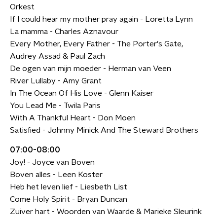
Orkest
If I could hear my mother pray again - Loretta Lynn
La mamma - Charles Aznavour
Every Mother, Every Father - The Porter's Gate,
Audrey Assad & Paul Zach
De ogen van mijn moeder - Herman van Veen
River Lullaby - Amy Grant
In The Ocean Of His Love - Glenn Kaiser
You Lead Me - Twila Paris
With A Thankful Heart - Don Moen
Satisfied - Johnny Minick And The Steward Brothers
07:00-08:00
Joy! - Joyce van Boven
Boven alles - Leen Koster
Heb het leven lief - Liesbeth List
Come Holy Spirit - Bryan Duncan
Zuiver hart - Woorden van Waarde & Marieke Sleurink