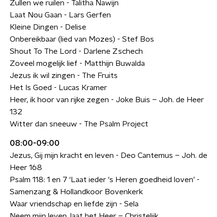
Zullen we ruilen - Talitha Nawijn
Laat Nou Gaan - Lars Gerfen
Kleine Dingen - Delise
Onbereikbaar (lied van Mozes) - Stef Bos
Shout To The Lord - Darlene Zschech
Zoveel mogelijk lief - Matthijn Buwalda
Jezus ik wil zingen - The Fruits
Het Is Goed - Lucas Kramer
Heer, ik hoor van rijke zegen - Joke Buis – Joh. de Heer
132
Witter dan sneeuw - The Psalm Project
08:00-09:00
Jezus, Gij mijn kracht en leven - Deo Cantemus – Joh. de
Heer 168
Psalm 118: 1 en 7 ‘Laat ieder 's Heren goedheid loven’ -
Samenzang & Hollandkoor Bovenkerk
Waar vriendschap en liefde zijn - Sela
Neem mijn leven, laat het Heer – Christelijk