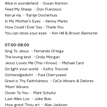
Alice in wonderland - Susan Ashton
Feed My Sheep - Don Francisco
Ken je mij - Trijntje Oosterhuis
In My Mother's Eyes - Kenny Marks
How Could I Ever Say - Thank You
You can close your eyes - Kim Hill & Brown Bannister
07:00-08:00
Sing To Jesus - Fernando Ortega
The loving kind - Cindy Morgan
Jesus Loves Me (This I Know) - Michael Card
Go light your world - Kathy Troccoli
Ochtendgedicht - Paul Cherryseed
Great is Thy Faithfulness - CeCe Winans & Delores
'Mom' Winans
Closer To You - Mark Schultz
Laat Alles Los - Joke Buis
How great Thou art - Alan Jackson