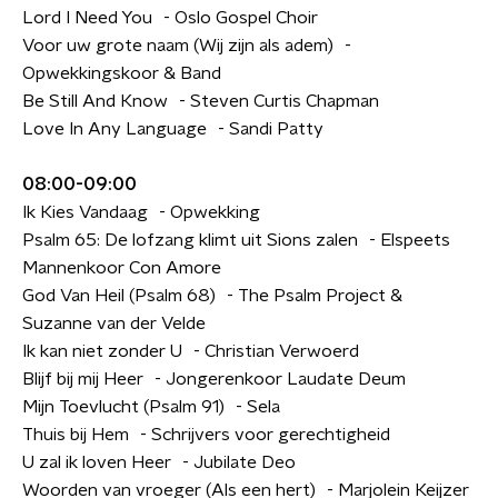
Lord I Need You - Oslo Gospel Choir
Voor uw grote naam (Wij zijn als adem) -
Opwekkingskoor & Band
Be Still And Know - Steven Curtis Chapman
Love In Any Language - Sandi Patty
08:00-09:00
Ik Kies Vandaag - Opwekking
Psalm 65: De lofzang klimt uit Sions zalen - Elspeets
Mannenkoor Con Amore
God Van Heil (Psalm 68) - The Psalm Project &
Suzanne van der Velde
Ik kan niet zonder U - Christian Verwoerd
Blijf bij mij Heer - Jongerenkoor Laudate Deum
Mijn Toevlucht (Psalm 91) - Sela
Thuis bij Hem - Schrijvers voor gerechtigheid
U zal ik loven Heer - Jubilate Deo
Woorden van vroeger (Als een hert) - Marjolein Keijzer