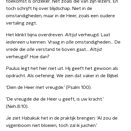
toekomst is onzeker. Net zoals die van zijn lezers. En
toch schrijft hij over blijdschap. Niet in de
omstandigheden, maar in de Heer, zoals een oudere
vertaling zegt.
Het klinkt bijna overdreven.
Altijd
verheugd. Laat
iedereen
u kennen. Vraag in
alle
omstandigheden… De
vrede die
alle v
erstand te boven gaat…
Altijd
verheugd? Hoe dan?
Paulus legt het hier niet uit. Hij geeft het gewoon als
opdracht. Als oefening. We zien dat vaker in de Bijbel.
‘Dien de Heer met vreugde.’ (Psalm 100).
‘De vreugde die de Heer u geeft, is uw kracht.’
(Neh.8:10).
Je ziet Habakuk het in de praktijk brengen: ‘Al zou de
vijgenboom niet bloeien, toch zal ik juichen.’