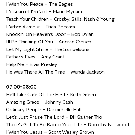
I Wish You Peace – The Eagles
L'oiseau et l’enfant – Marie Myriam
Teach Your Children – Crosby, Stills, Nash & Young
L'arbre d’amour – Frida Boccara
Knockin’ On Heaven’s Door – Bob Dylan
I’ll Be Thinking Of You – Andrae Crouch
Let My Light Shine – The Samuelsons
Father’s Eyes – Amy Grant
Help Me – Elvis Presley
He Was There All The Time – Wanda Jackson
07:00-08:00
He'll Take Care Of The Rest - Keith Green
Amazing Grace – Johnny Cash
Ordinary People – Danniebelle Hall
Let’s Just Praise The Lord – Bill Gaither Trio
There’s Got To Be Rain In Your Life – Dorothy Norwood
I Wish You Jesus – Scott Wesley Brown