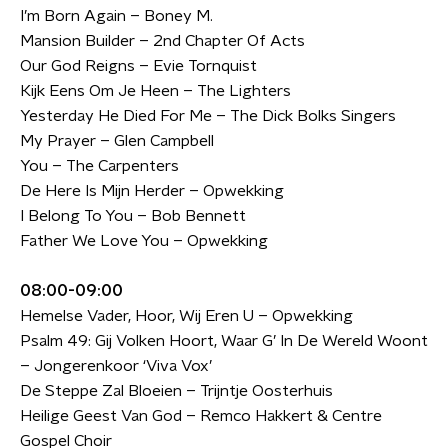
I’m Born Again – Boney M.
Mansion Builder – 2nd Chapter Of Acts
Our God Reigns – Evie Tornquist
Kijk Eens Om Je Heen – The Lighters
Yesterday He Died For Me – The Dick Bolks Singers
My Prayer – Glen Campbell
You – The Carpenters
De Here Is Mijn Herder – Opwekking
I Belong To You – Bob Bennett
Father We Love You – Opwekking
08:00-09:00
Hemelse Vader, Hoor, Wij Eren U – Opwekking
Psalm 49: Gij Volken Hoort, Waar G’ In De Wereld Woont
– Jongerenkoor ‘Viva Vox’
De Steppe Zal Bloeien – Trijntje Oosterhuis
Heilige Geest Van God – Remco Hakkert & Centre
Gospel Choir