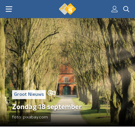
Groot Nieuws
Zondag 18 september
foto:
pixabay.com