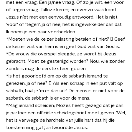
met een vraag. Een ja/nee vraag. Of zo je wilt: een voor
of tegen vraag. Talloze keren; en evenzo vaak komt
Jezus níet met een eenvoudig antwoord. Het is niet
‘voor’ of ‘tegen’, ja of nee, het is ingewikkelder dan dat.
Ik noem je een paar voorbeelden.
*Moeten we de keizer belasting betalen of niet?  Geef
de keizer wat van hem is en geef God wat van God is.
*De vrouw die overspel pleegde, ze wordt bij Jezus
gebracht. Moet ze gestenigd worden? Nou, wie zonder
zonde is mag de eerste steen gooien.
*Is het geoorloofd om op de sabbath iemand te
genezen, ja of nee?  Als een schaap in een put valt op
sabbath, haal je ‘m er dan uit? De mens is er niet voor de
sabbath, de sabbath is er voor de mens.
*Mag iemand scheiden; Mozes heeft gezegd dat je dan
je partner een officiële scheidingsbrief moet geven. ‘Wel,
het is vanwege de hardheid van jullie hart dat hij die
toestemming gaf’, antwoordde Jezus.