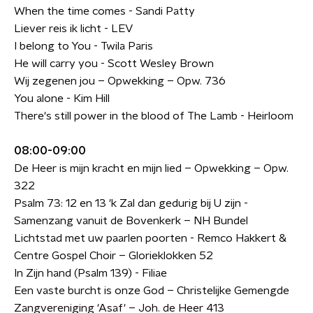
When the time comes - Sandi Patty
Liever reis ik licht - LEV
I belong to You - Twila Paris
He will carry you - Scott Wesley Brown
Wij zegenen jou – Opwekking – Opw. 736
You alone - Kim Hill
There's still power in the blood of The Lamb - Heirloom
08:00-09:00
De Heer is mijn kracht en mijn lied – Opwekking – Opw.
322
Psalm 73: 12 en 13 'k Zal dan gedurig bij U zijn -
Samenzang vanuit de Bovenkerk – NH Bundel
Lichtstad met uw paarlen poorten - Remco Hakkert &
Centre Gospel Choir – Glorieklokken 52
In Zijn hand (Psalm 139) - Filiae
Een vaste burcht is onze God – Christelijke Gemengde
Zangvereniging 'Asaf' – Joh. de Heer 413