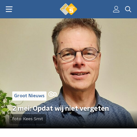
Groot Nieuws
2 mei: Opdat wij niet vergeten
foto:
Kees Smit