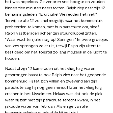
het was hopeloos. Ze verloren snel hoogte en zouden
binnen tien minuten neerstorten. Ralph riep naar zijn 12
bemanningsleden: “Eruit jullie! We redden het niet!”
Terwijl ze alle 12 zo snel mogelijk naar het bommenluik
probeerden te komen, met hun parachute om, bleef
Ralph vastberaden achter zijn stuurknuppel zitten.
“Waar wachten jullie nog op! Springen!” In twee groepjes
van zes sprongen ze er uit, terwijl Ralph zijn uiterste
best deed om het toestel zo lang mogelijk in de lucht te
houden.
Nadat al zijn 12 kameraden uit het vliegtuig waren
gesprongen haastte ook Ralph zich naar het geopende
bommenluik. Hij liet zich vallen en zwevend aan zijn
parachute zag hij nog geen minuut later het vliegtuig
crashen in het IJsselmeer. Helaas was dat ook de plek
waar hij zelf met zijn parachute terecht kwam, in het
ijskoude water van februari. Als enige van alle
bemanningsleden overleefde hij het niet…