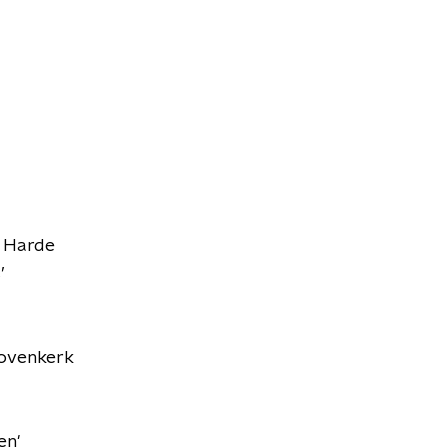
t Harde
’
 Bovenkerk
en'