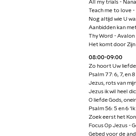
All my trials - Na
Teach me to love -
Nog altijd wie U wa
Aanbidden kan met
Thy Word - Avalon
Het komt door Zij
08:00-09:00
Zo hoort Uw liefde 
Psalm 77: 6, 7, en 
Jezus, rots van mi
Jezus ik wil heel d
O liefde Gods, onei
Psalm 56: 5 en 6 ‘I
Zoek eerst het Kon
Focus Op Jezus - G
Gebed voor de ande