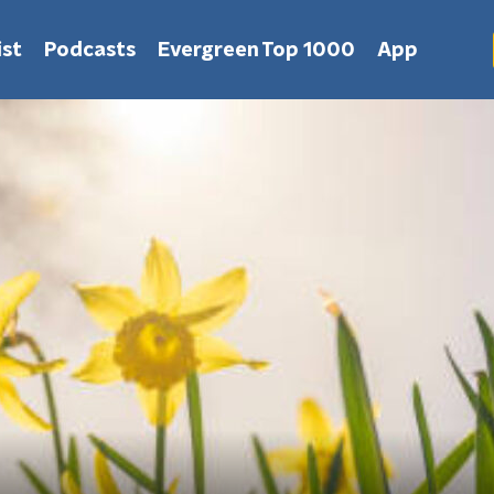
st
Podcasts
Evergreen Top 1000
App