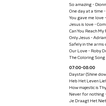
So amazing - Dion
One day at a time 
You gave me love -
Jesus is love - C
Can You Reach My 
Only Jesus - Adrian
Safely in the arms 
Our Love - Roby Du
The Coloring Song
07:00-08:00
Daystar (Shine dow
Heb Het Leven Lief
How majestic is Th
Never for nothing 
Je Draagt Het Niet