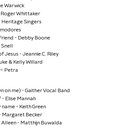
ne Warwick
- Roger Whittaker
 Heritage Singers
ommodores
Friend - Debby Boone
 Snell
of Jesus - Jeannie C. Riley
ke & Kelly Willard
 – Petra
n on me) - Gaither Vocal Band
 - Elise Mannah
y name - Keith Green
- Margaret Becker
 Alleen - Matthijn Buwalda