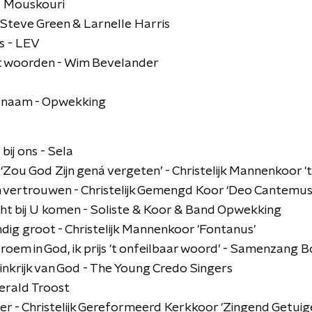
na Mouskouri
 Steve Green & Larnelle Harris
s - LEV
 woorden - Wim Bevelander
n naam - Opwekking
bij ons - Sela
8 ‘Zou God Zijn gená vergeten’ - Christelijk Mannenkoor '
jn vertrouwen - Christelijk Gemengd Koor ‘Deo Cantemus
icht bij U komen - Soliste & Koor & Band Opwekking
ndig groot - Christelijk Mannenkoor 'Fontanus'
k roem in God, ik prijs 't onfeilbaar woord’ - Samenzang
inkrijk van God - The Young Credo Singers
erald Troost
r - Christelijk Gereformeerd Kerkkoor 'Zingend Getuig