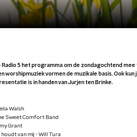
p Radio 5 het programma om de zondagochtend mee t
en worshipmuziek vormen de muzikale basis. Ook kun j
esentatie is in handen van Jurjen ten Brinke.
eila Walsh
 The Sweet Comfort Band
 Amy Grant
oudt van mij - Will Tura