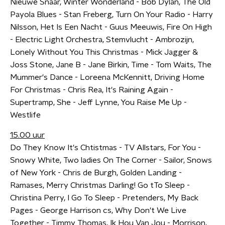
Nieuwe Snaar, Winter Wonderland - Bob Dylan, The Old
Payola Blues - Stan Freberg, Turn On Your Radio - Harry
Nilsson, Het Is Een Nacht - Guus Meeuwis, Fire On High
- Electric Light Orchestra, Stemvlucht - Ambrozijn,
Lonely Without You This Christmas - Mick Jagger &
Joss Stone, Jane B - Jane Birkin, Time - Tom Waits, The
Mummer's Dance - Loreena McKennitt, Driving Home
For Christmas - Chris Rea, It's Raining Again -
Supertramp, She - Jeff Lynne, You Raise Me Up -
Westlife
15.00 uur
Do They Know It's Chtistmas - TV Allstars, For You -
Snowy White, Two ladies On The Corner - Sailor, Snows
of New York - Chris de Burgh, Golden Landing -
Ramases, Merry Christmas Darling! Go tTo Sleep -
Christina Perry, I Go To Sleep - Pretenders, My Back
Pages - George Harrison cs, Why Don't We Live
Together - Timmy Thomas, Ik Hou Van Jou - Morrison,