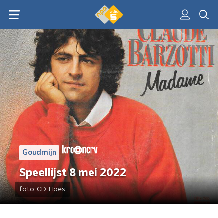
Goudmijn
Speellijst 8 mei 2022
foto:
CD-Hoes