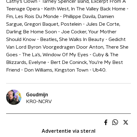
Cathy’s Clown - Tarney Spencer Band, Excerpt From A
Teenage Opera - Keith West, In The Valley Back Home -
Fm, Les Rois Du Monde - Phillippe Davila, Damien
Sargue, Gregori Baquet, Postelein - Jules De Corte,
Darling Be Home Soon - Joe Cocker, Your Mother
Should Know - Beatles
,
She Walks In Beauty - Gedicht
Van Lord Byron Voorgedragen Door Anton, There She
Goes - The La’s, Window Of My Eyes - Cuby & The
Blizzards, Evelyne - Bert De Coninck, You’re My Best
Friend - Don Williams, Kingston Town - Ub40.
Goudmijn
KRO-NCRV
Advertentie via ster.nl