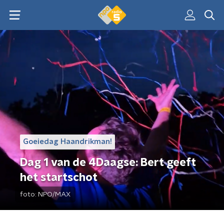
Goeiedag Haandrikman!
Dag 1 van de 4Daagse: Bert geeft
het startschot
foto:
NPO/MAX