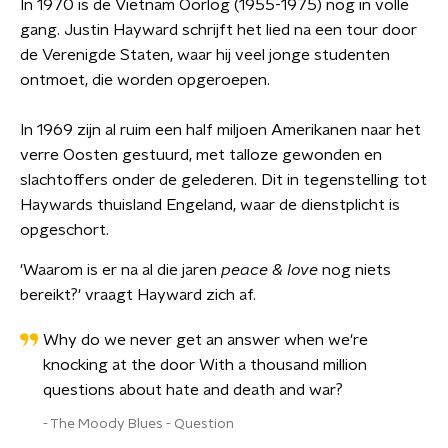
In 1970 is de Vietnam Oorlog (1955-1975) nog in volle
gang. Justin Hayward schrijft het lied na een tour door
de Verenigde Staten, waar hij veel jonge studenten
ontmoet, die worden opgeroepen.
In 1969 zijn al ruim een half miljoen Amerikanen naar het
verre Oosten gestuurd, met talloze gewonden en
slachtoffers onder de gelederen. Dit in tegenstelling tot
Haywards thuisland Engeland, waar de dienstplicht is
opgeschort.
'Waarom is er na al die jaren
peace & love
nog niets
bereikt?' vraagt Hayward zich af.
Why do we never get an answer when we're
knocking at the door With a thousand million
questions about hate and death and war?
The Moody Blues - Question