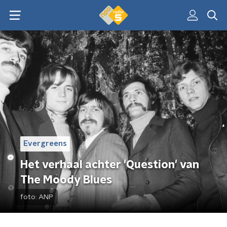
Evergreens
Het verhaal achter 'Question' van
The Moody Blues
foto:
ANP