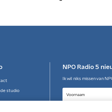
o
NPO Radio 5 nie
Ik wil niks missen van NP
tact
de studio
Aanmelden