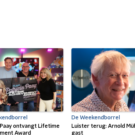
kendborrel
De Weekendborrel
 Paay ontvangt Lifetime
Luister terug: Arnold Mü
ement Award
gast