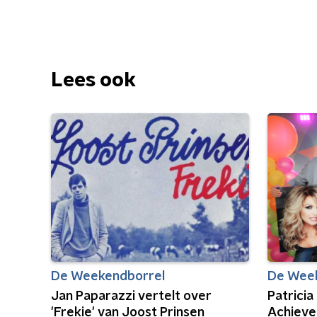
Lees ook
De Weekendborrel
De Wee
Jan Paparazzi vertelt over
Patricia
'Frekie' van Joost Prinsen
Achiev