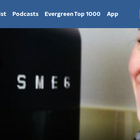
st
Podcasts
Evergreen Top 1000
App