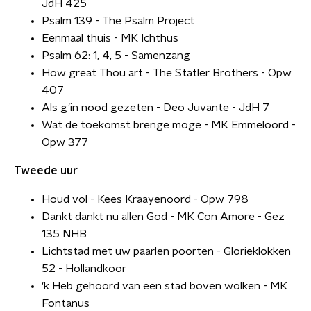
JdH 425
Psalm 139 - The Psalm Project
Eenmaal thuis - MK Ichthus
Psalm 62: 1, 4, 5 - Samenzang
How great Thou art - The Statler Brothers - Opw
407
Als g'in nood gezeten - Deo Juvante - JdH 7
Wat de toekomst brenge moge - MK Emmeloord -
Opw 377
Tweede uur
Houd vol - Kees Kraayenoord - Opw 798
Dankt dankt nu allen God - MK Con Amore - Gez
135 NHB
Lichtstad met uw paarlen poorten - Glorieklokken
52 - Hollandkoor
'k Heb gehoord van een stad boven wolken - MK
Fontanus