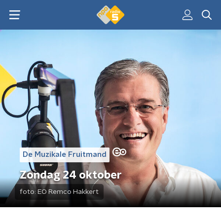
De Muzikale Fruitmand
Zondag 24 oktober
foto:
EO Remco Hakkert