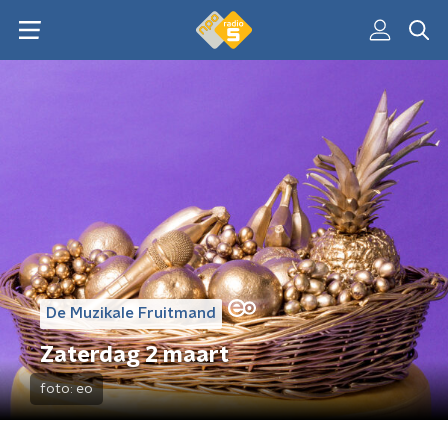
De Muzikale Fruitmand
Zaterdag 2 maart
foto:
eo