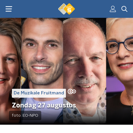
De Muzikale Fruitmand
Zondag 27 augustus
foto:
EO-NPO