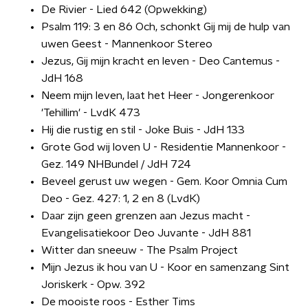
De Rivier - Lied 642 (Opwekking)
Psalm 119: 3 en 86 Och, schonkt Gij mij de hulp van
uwen Geest - Mannenkoor Stereo
Jezus, Gij mijn kracht en leven - Deo Cantemus -
JdH 168
Neem mijn leven, laat het Heer - Jongerenkoor
'Tehillim' - LvdK 473
Hij die rustig en stil - Joke Buis - JdH 133
Grote God wij loven U - Residentie Mannenkoor -
Gez. 149 NHBundel / JdH 724
Beveel gerust uw wegen - Gem. Koor Omnia Cum
Deo - Gez. 427: 1, 2 en 8 (LvdK)
Daar zijn geen grenzen aan Jezus macht -
Evangelisatiekoor Deo Juvante - JdH 881
Witter dan sneeuw - The Psalm Project
Mijn Jezus ik hou van U - Koor en samenzang Sint
Joriskerk - Opw. 392
De mooiste roos - Esther Tims