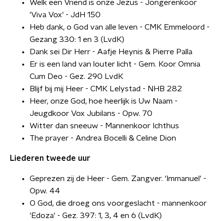
Welk een Vriend is onze Jezus - Jongerenkoor
'Viva Vox' - JdH 150
Heb dank, o God van alle leven - CMK Emmeloord -
Gezang 330: 1 en 3 (LvdK)
Dank sei Dir Herr - Aafje Heynis & Pierre Palla
Er is een land van louter licht - Gem. Koor Omnia
Cum Deo - Gez. 290 LvdK
Blijf bij mij Heer - CMK Lelystad - NHB 282
Heer, onze God, hoe heerlijk is Uw Naam -
Jeugdkoor Vox Jubilans - Opw. 70
Witter dan sneeuw - Mannenkoor Ichthus
The prayer - Andrea Bocelli & Celine Dion
Liederen tweede uur
Geprezen zij de Heer - Gem. Zangver. 'Immanuel' -
Opw. 44
O God, die droeg ons voorgeslacht - mannenkoor
'Edoza' - Gez. 397: 1, 3, 4 en 6 (LvdK)