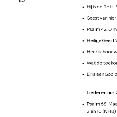
EO
Hij is de Rots,
Geest van hie
Psalm 42: O mi
Heilige Geest
Heer ik hoor v
Wat de toekom
Er is een God
Liederen uur 
Psalm 68: Maa
2 en 10 (NHB)