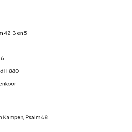
m 42: 3 en 5
 6
 JdH 880
nenkoor
in Kampen, Psalm 68: