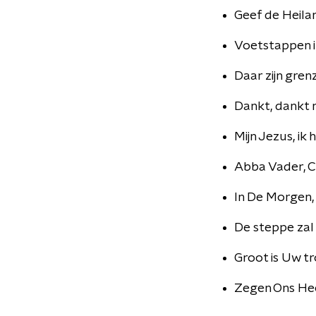
Geef de Heilan
Voetstappen i
Daar zijn gre
Dankt, dankt n
Mijn Jezus, i
Abba Vader, C
In De Morgen,
De steppe zal
Groot is Uw t
Zegen Ons He