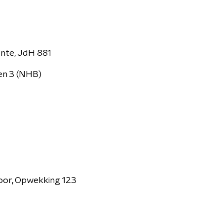
ante, JdH 881
 en 3 (NHB)
koor, Opwekking 123