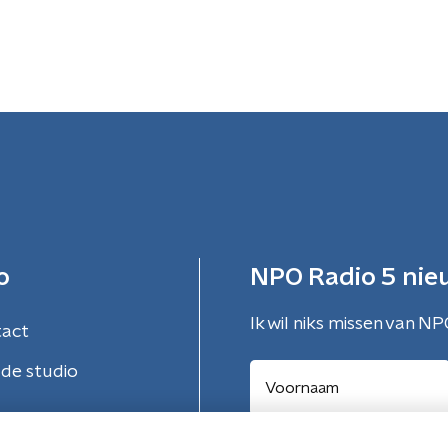
o
NPO Radio 5 nie
Ik wil niks missen van NP
tact
de studio