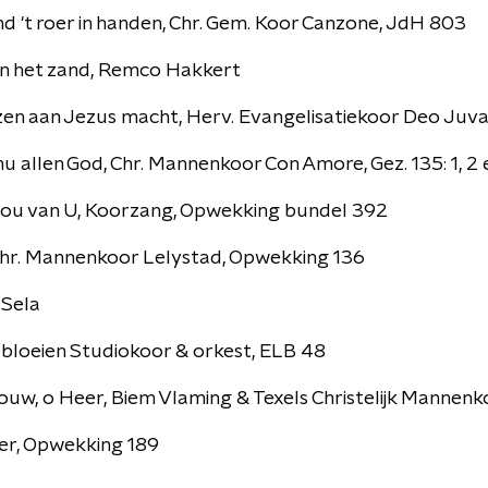
d 't roer in handen, Chr. Gem. Koor Canzone, JdH 803
n het zand, Remco Hakkert
nzen aan Jezus macht, Herv. Evangelisatiekoor Deo Juv
u allen God, Chr. Mannenkoor Con Amore, Gez. 135: 1, 2
k hou van U, Koorzang, Opwekking bundel 392
hr. Mannenkoor Lelystad, Opwekking 136
 Sela
 bloeien Studiokoor & orkest, ELB 48
rouw, o Heer, Biem Vlaming & Texels Christelijk Mannen
er, Opwekking 189