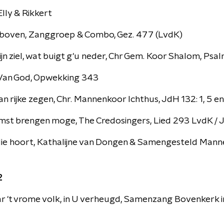
 Elly & Rikkert
rboven, Zanggroep & Combo, Gez. 477 (LvdK)
jn ziel, wat buigt g'u neder, Chr Gem. Koor Shalom, Psal
 Van God, Opwekking 343
an rijke zegen, Chr. Mannenkoor Ichthus, JdH 132: 1, 5 en
st brengen moge, The Credosingers, Lied 293 LvdK /
 die hoort, Kathalijne van Dongen & Samengesteld Man
2
r 't vrome volk, in U verheugd, Samenzang Bovenkerk 