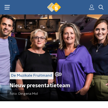
De Muzikale Fruitmand
Nieuw presentatieteam
foto:
Dingena Mol