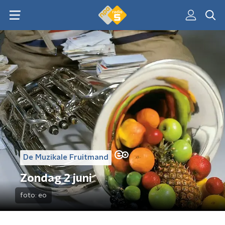
De Muzikale Fruitmand
Zondag 2 juni
foto:
eo