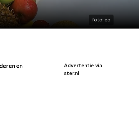
foto:
eo
Advertentie via
ederen en
ster.nl