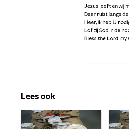
Jezus leeft en wi
Daar ruist langs 
Heer, ik heb U nod
Lof zij God in de 
Bless the Lord my
Lees ook