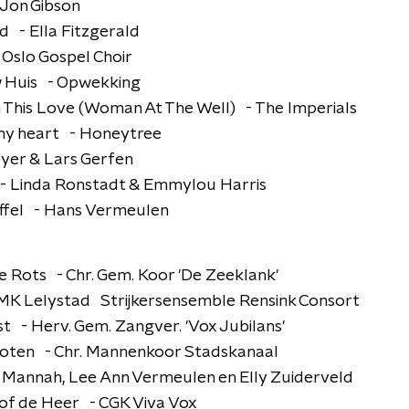
- Jon Gibson
d - Ella Fitzgerald
- Oslo Gospel Choir
w Huis - Opwekking
h This Love (Woman At The Well) - The Imperials
 my heart - Honeytree
yer & Lars Gerfen
 - Linda Ronstadt & Emmylou Harris
uffel - Hans Vermeulen
e Rots - Chr. Gem. Koor 'De Zeeklank'
CMK Lelystad Strijkersensemble Rensink Consort
ust - Herv. Gem. Zangver. 'Vox Jubilans'
esloten - Chr. Mannenkoor Stadskanaal
se Mannah, Lee Ann Vermeulen en Elly Zuiderveld
oof de Heer - CGK Viva Vox