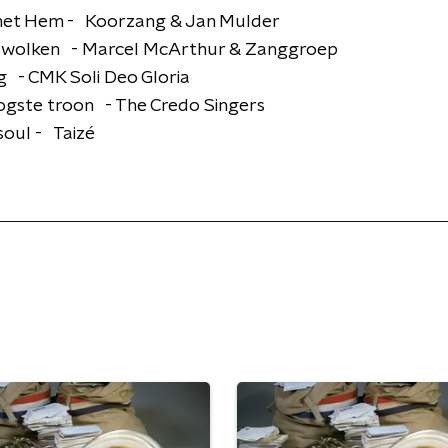
j met Hem - Koorzang & Jan Mulder
de wolken - Marcel McArthur & Zanggroep
ig - CMK Soli Deo Gloria
hoogste troon - The Credo Singers
 soul - Taizé