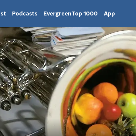
st
Podcasts
Evergreen Top 1000
App