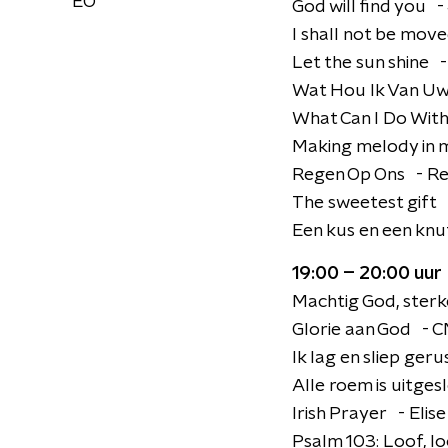
EO
God will find you 
I shall not be move
Let the sun shine 
Wat Hou Ik Van U
What Can I Do Wit
Making melody in
Regen Op Ons - Re
The sweetest gift
Een kus en een kn
19:00 – 20:00 uur
Machtig God, sterk
Glorie aan God - 
Ik lag en sliep ger
Alle roem is uitg
Irish Prayer - Eli
Psalm 103: Loof, l