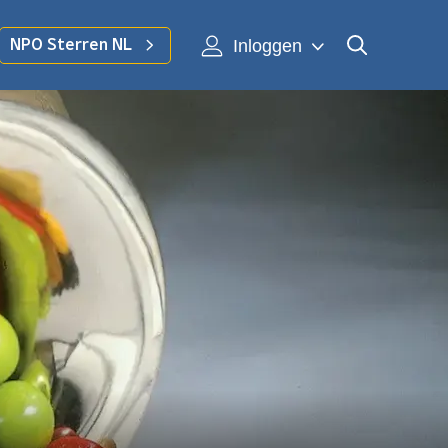
Inloggen
NPO Sterren NL