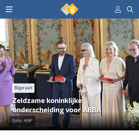
Bijpraat
Zeldzame koninklijke
onderscheiding voor ABBA
foto:
ANP