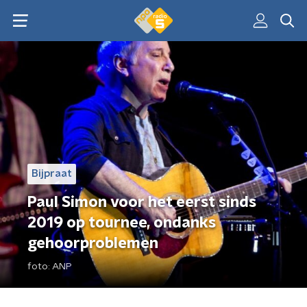
Bijpraat
Paul Simon voor het eerst sinds
2019 op tournee, ondanks
gehoorproblemen
foto:
ANP