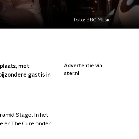
foto:
BBC Music
Advertentie via
plaats, met
ster.nl
ijzondere gast is in
amid Stage'. In het
e en The Cure onder