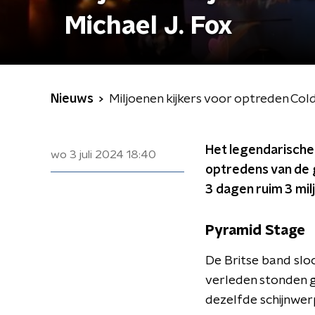
Michael J. Fox
Nieuws
Miljoenen kijkers voor optreden Col
Het legendarische 
wo 3 juli 2024
18:40
optredens van de g
3 dagen ruim 3 mil
Pyramid Stage
De Britse band slo
verleden stonden g
dezelfde schijnwer