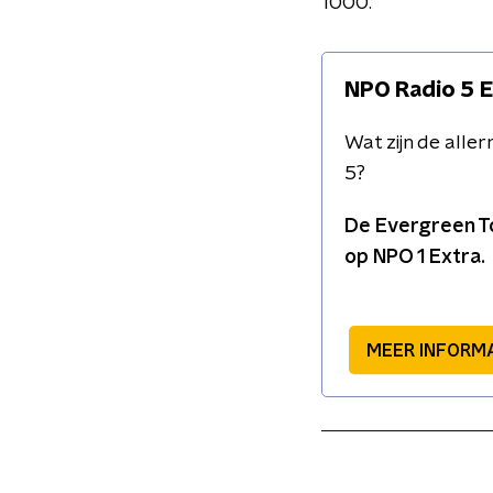
1000.
NPO Radio 5 
Wat zijn de all
5?
De Evergreen To
op NPO 1 Extra.
MEER INFORM