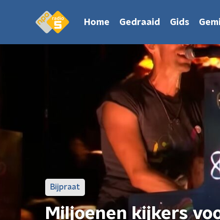
Home
Gedraaid
Gids
Gemi
Bijpraat
Miljoenen kijkers v