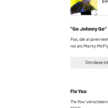
Ev
"Go Johnny Go"
Fox, die al jaren le
rol als Marty McFly
Om deze in
Fix You
'Fix You' verschee