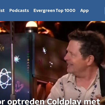
st
Podcasts
Evergreen Top 1000
App
oor optreden Coldplay met