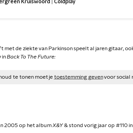
ergreen Kruiswoord | Coldplay
eft met de ziekte van Parkinson speelt al jaren gitaar, ook
 in
Back To The Future:
houd te tonen moet je
toestemming geven
voor social 
n in 2005 op het album
X&Y
& stond vorig jaar op #110 i