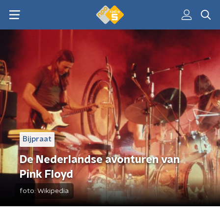
Bijpraat
De Nederlandse avonturen van
Pink Floyd
foto:
Wikipedia