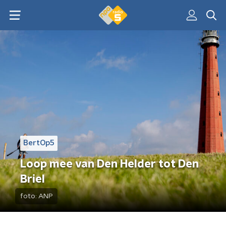
BertOp5
Loop mee van Den Helder tot Den
Briel
foto:
ANP