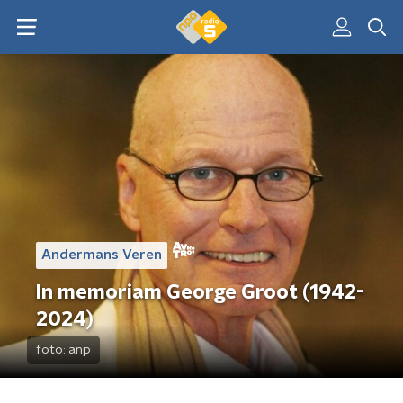
Andermans Veren
In memoriam George Groot (1942-
2024)
foto:
anp