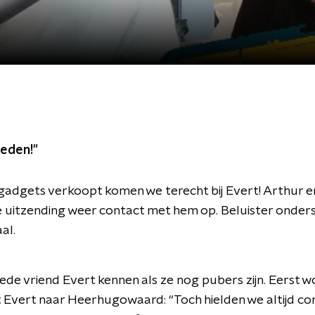
reden!"
 gadgets verkoopt komen we terecht bij Evert! Arthur en 
e uitzending weer contact met hem op. Beluister onde
al.
oede vriend Evert kennen als ze nog pubers zijn. Eerst wo
t Evert naar Heerhugowaard: “Toch hielden we altijd co