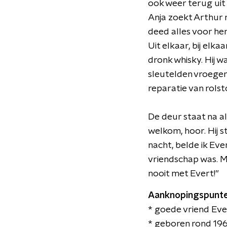
ook weer terug uit 
Anja zoekt Arthur nu
deed alles voor hem
Uit elkaar, bij elk
dronk whisky. Hij w
sleutelden vroeger
reparatie van rolst
​De deur staat na a
welkom, hoor. Hij s
nacht, belde ik Ev
vriendschap was. Ma
nooit met Evert!”
Aanknopingspunt
* goede vriend Eve
* geboren rond 19