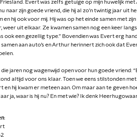
Friesland. Evert was zelfs getuige op mijn huwelijk me
 naar zijn goede vriend, die hij al zo’n twintig jaar uit he
 en hij ook voor mij. Hij was op het einde samen met zij
aar, weer uit elkaar. Ze kwamen samen nog een keer langs.
as ook een gezellig type.” Bovendien was Evert erg hand
 samen aan auto’s en Arthur herinnert zich ook dat Eve
oelen.
l die jaren nog wagenwijd open voor hun goede vriend: “
tond altijd voor ons klaar. Toen we eens stilstonden me
ert en hij kwam er meteen aan. Om maar aan te geven ho
ar ja, waar is hij nu? En met wie? Ik denk Heerhugowaar
en
:
rt
62