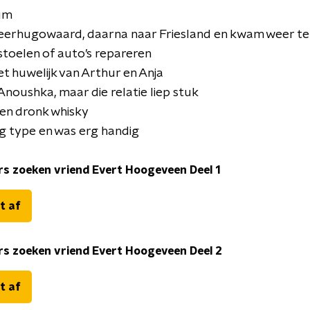
cum
eerhugowaard, daarna naar Friesland en kwam weer ter
stoelen of auto’s repareren
t huwelijk van Arthur en Anja
 Anoushka, maar die relatie liep stuk
n en dronk whisky
lig type en was erg handig
rs zoeken vriend Evert Hoogeveen Deel 1
t af
rs zoeken vriend Evert Hoogeveen Deel 2
t af