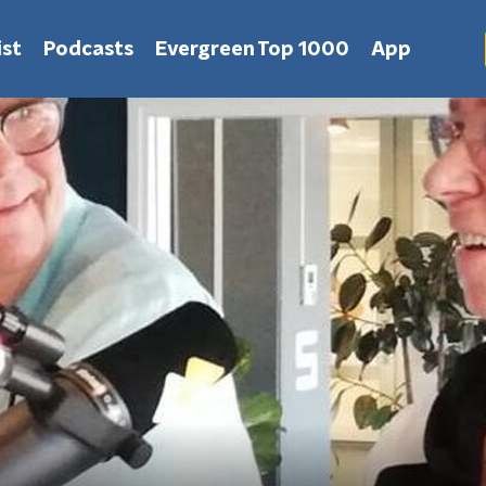
st
Podcasts
Evergreen Top 1000
App