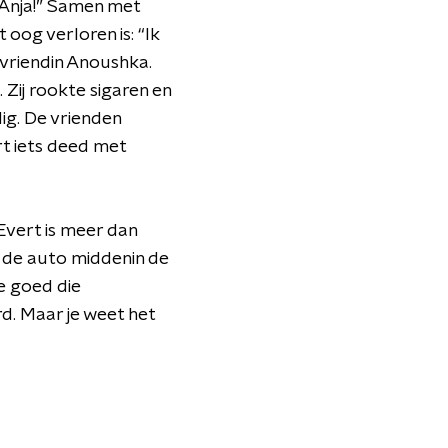
t Anja!” Samen met
t oog verloren is: “Ik
n vriendin Anoushka.
 Zij rookte sigaren en
ig. De vrienden
rt iets deed met
Evert is meer dan
t de auto middenin de
e goed die
d. Maar je weet het