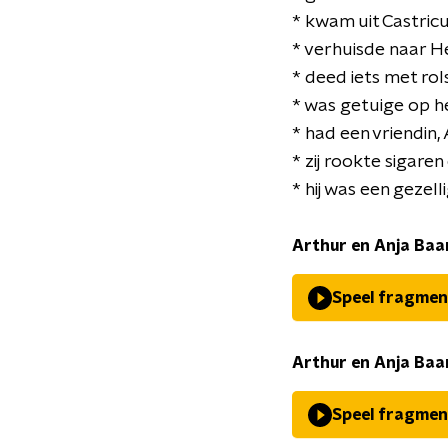
* kwam uit Castri
* verhuisde naar H
* deed iets met rol
* was getuige op he
* had een vriendin,
* zij rookte sigare
* hij was een gezel
Arthur en Anja Baa
Speel fragmen
Arthur en Anja Baa
Speel fragmen