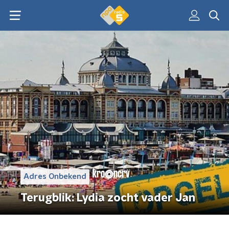
Adres Onbekend
Terugblik: Lydia zocht vader Jan