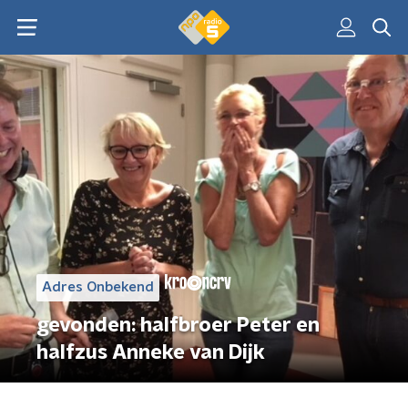
Adres Onbekend
gevonden: halfbroer Peter en
halfzus Anneke van Dijk