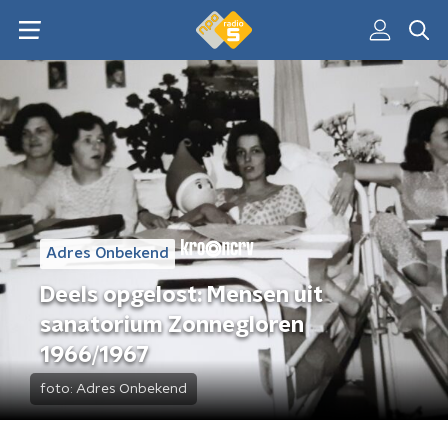
Adres Onbekend
Deels opgelost: Mensen uit
sanatorium Zonnegloren
1966/1967
foto:
Adres Onbekend