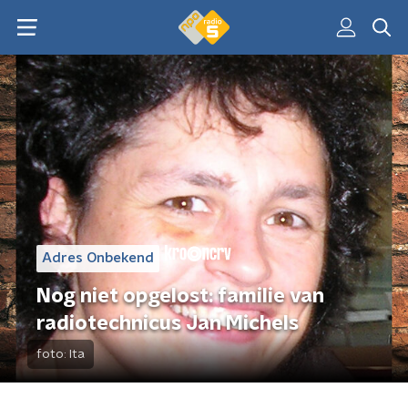
Adres Onbekend
Nog niet opgelost: familie van
radiotechnicus Jan Michels
foto:
Ita