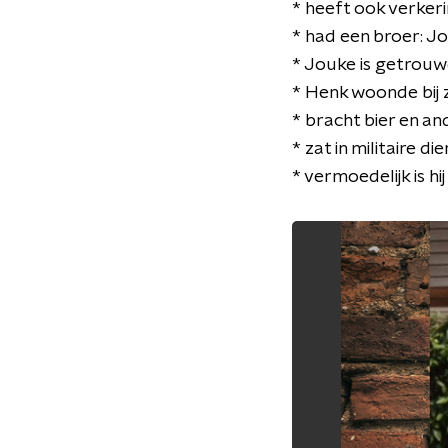
* heeft ook verke
* had een broer: J
* Jouke is getrou
* Henk woonde bij 
* bracht bier en an
* zat in militaire di
* vermoedelijk is hi