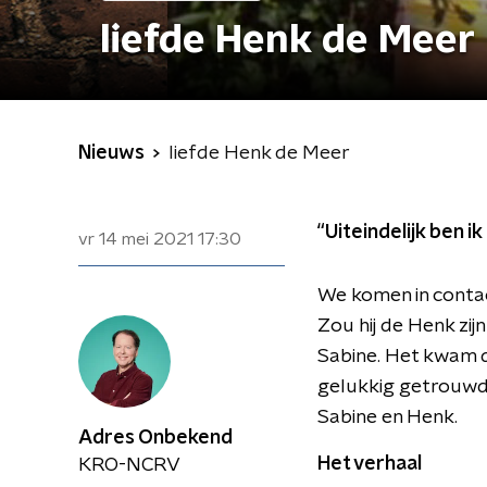
liefde Henk de Meer
Nieuws
liefde Henk de Meer
“Uiteindelijk ben i
vr 14 mei 2021
17:30
We komen in contac
Zou hij de Henk zij
Sabine. Het kwam do
gelukkig getrouwd 
Sabine en Henk.
Adres Onbekend
Het verhaal
KRO-NCRV