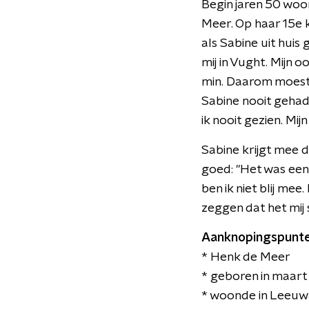
Begin jaren 50 woo
Meer. Op haar 15e 
als Sabine uit huis
mij in Vught. Mijn 
min. Daarom moest 
Sabine nooit gehad:
ik nooit gezien. Mi
Sabine krijgt mee d
goed: "Het was een 
ben ik niet blij mee
zeggen dat het mij sp
Aanknopingspunte
* Henk de Meer
* geboren in maart
* woonde in Leeuw