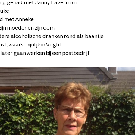
ring gehad met Janny Laverman
ouke
wd met Anneke
zijn moeder en zijn oom
dere alcoholische dranken rond als baantje
enst, waarschijnlijk in Vught
j later gaan werken bij een postbedrijf