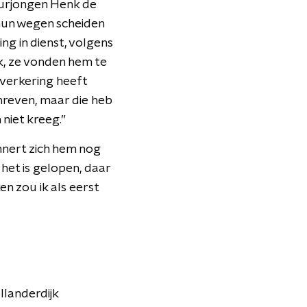
uurjongen Henk de
 hun wegen scheiden
ing in dienst, volgens
nk, ze vonden hem te
 verkering heeft
chreven, maar die heb
niet kreeg.”
innert zich hem nog
 het is gelopen, daar
en zou ik als eerst
landerdijk