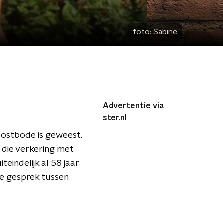
foto:
Sabine
Advertentie via
ster.nl
postbode is geweest.
, die verkering met
teindelijk al 58 jaar
le gesprek tussen