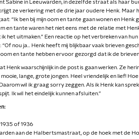
nt Sabine in Leeuwarden, in dezelfde straat als haar b
krijgt ze verkering met de drie jaar oudere Henk. Maar
 gaat: “Ik ben bij mijn oom en tante gaan wonen en Henk g
oom en tante waren het niet eens met de relatie met He
ik het uitmaken.” Een reactie op het verbreken van hun
 “Of nou ja... Henk heeft mij blijkbaar vaak brieven ges
jn oom en tante hebben ervoor gezorgd dat ik de brieven 
at Henk waarschijnlijk in de post is gaan werken. Ze her
mooie, lange, grote jongen. Heel vriendelijk en lief! Hoe
. Daarom wil ik graag sorry zeggen. Als ik Henk kan sprek
ijt. Ik wil het eindelijk kunnen afsluiten.”
n:
 1935 of 1936
arden aan de Halbertsmastraat, op de hoek met de Hol