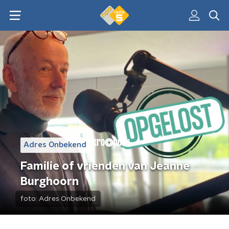
Adres Onbekend
Familie of vrienden van Jeanne
Burghoorn
foto:
Adres Onbekend