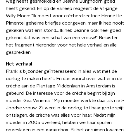
weg heeft gesmokkeld en Jeanne Burghoorn goed
heeft gekend. En op de valreep reageert de 91-jarige
Willy Moen: "Ik moest voor crèche-directrice Henriëtte
Pimentel geheime briefjes doorgeven, maar ik heb nooit
gekeken wat erin stond... Ik heb Jeanne ook heel goed
gekend, dat was een schat van een vrouw!" Beluister
het fragment hieronder voor het hele verhaal en alle
gesprekken.
Het verhaal
Frank is bijzonder geïnteresseerd in alles wat met de
oorlog te maken heeft. En dan vooral over wat er in de
crèche aan de Plantage Middenlaan in Amsterdam is
gebeurd. De interesse voor de crèche begint bij zijn
moeder Gea Venema: “Mijn moeder werkte daar als niet-
Joodse vrouw. Zij werd in de oorlog tot haar grote spijt
ontslagen, de crèche was alles voor haar. Nadat mijn
moeder in 2005 overleed, hebben we haar spullen
opgeslagen in een garagebox. Bij het opruimen kwamen