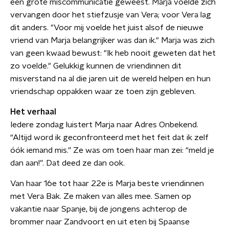
een grote miscommunicatie geweest. Marja voelde zich
vervangen door het stiefzusje van Vera; voor Vera lag
dit anders. "Voor mij voelde het juist alsof de nieuwe
vriend van Marja belangrijker was dan ik." Marja was zich
van geen kwaad bewust: "Ik heb nooit geweten dat het
zo voelde." Gelukkig kunnen de vriendinnen dit
misverstand na al die jaren uit de wereld helpen en hun
vriendschap oppakken waar ze toen zijn gebleven.
Het verhaal
Iedere zondag luistert Marja naar Adres Onbekend.
“Altijd word ik geconfronteerd met het feit dat ik zelf
óók iemand mis.” Ze was om toen haar man zei: “meld je
dan aan!”. Dat deed ze dan ook.
Van haar 16e tot haar 22e is Marja beste vriendinnen
met Vera Bak. Ze maken van alles mee. Samen op
vakantie naar Spanje, bij de jongens achterop de
brommer naar Zandvoort en uit eten bij Spaanse