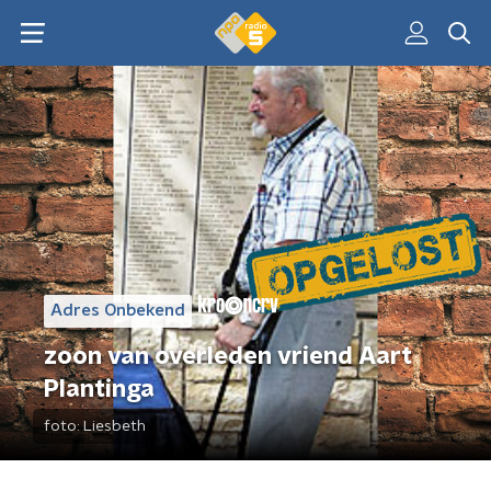
Adres Onbekend
zoon van overleden vriend Aart
Plantinga
foto:
Liesbeth