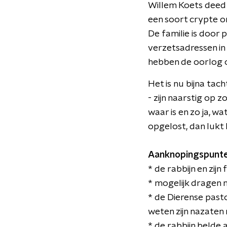
Willem Koets deed 
een soort crypte o
De familie is door 
verzetsadressen in 
hebben de oorlog o
Het is nu bijna tac
- zijn naarstig op 
waar is en zo ja, wa
opgelost, dan lukt 
Aanknopingspunte
* de rabbijn en zij
* mogelijk dragen 
* de Dierense pasto
weten zijn nazaten
* de rabbijn belde 