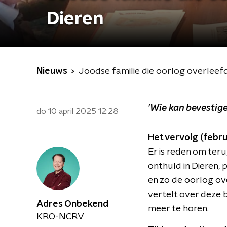
Dieren
Nieuws
Joodse familie die oorlog overleef
'Wie kan bevestige
do 10 april 2025
12:28
Het vervolg (febr
Er is reden om ter
onthuld in Dieren, 
en zo de oorlog ov
vertelt over deze 
Adres Onbekend
meer te horen.
KRO-NCRV