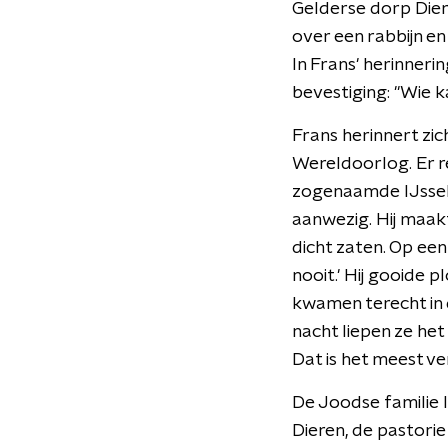
Gelderse dorp Dier
over een rabbijn en
In Frans' herinneri
bevestiging: "Wie k
Frans herinnert zic
Wereldoorlog. Er 
zogenaamde IJsselli
aanwezig. Hij maak
dicht zaten. Op een
nooit.' Hij gooide 
kwamen terecht in d
nacht liepen ze het 
Dat is het meest ve
De Joodse familie l
Dieren, de pastorie