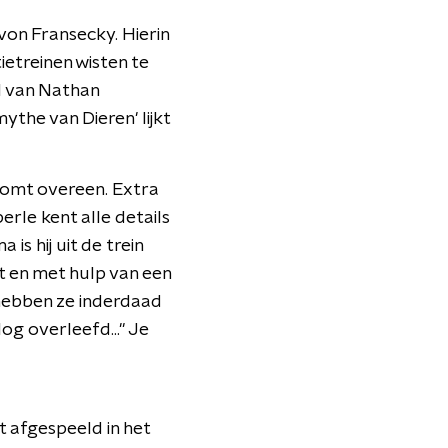
von Fransecky. Hierin
etreinen wisten te
l van Nathan
ythe van Dieren' lijkt
komt overeen. Extra
erle kent alle details
s hij uit de trein
t en met hulp van een
 hebben ze inderdaad
g overleefd..." Je
 afgespeeld in het