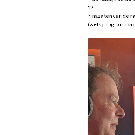
12
* nazaten van de ra
(welk programma is