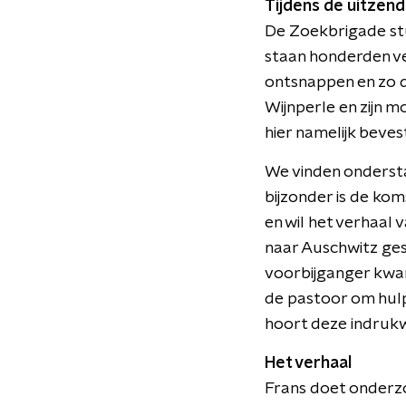
Tijdens de uitzend
De Zoekbrigade stui
staan honderden ve
ontsnappen en zo 
Wijnperle en zijn m
hier namelijk beves
We vinden ondersta
bijzonder is de kom
en wil het verhaal 
naar Auschwitz ges
voorbijganger kwam
de pastoor om hulp
hoort deze indruk
Het verhaal
Frans doet onderzo