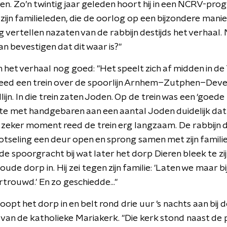
en. Zo’n twintig jaar geleden hoort hij in een NCRV-pr
 zijn familieleden, die de oorlog op een bijzondere man
ng vertellen nazaten van de rabbijn destijds het verhaal. 
an bevestigen dat dit waar is?"
h het verhaal nog goed: "Het speelt zich af midden in d
reed een trein over de spoorlijn Arnhem–Zutphen–Dev
jn. In die trein zaten Joden. Op de trein was een ‘goede
te met handgebaren aan een aantal Joden duidelijk dat 
 zeker moment reed de trein erg langzaam. De rabbijn da
plotseling een deur open en sprong samen met zijn familie 
e spoorgracht bij wat later het dorp Dieren bleek te zijn
oude dorp in. Hij zei tegen zijn familie: 'Laten we maar b
rtrouwd.' En zo geschiedde..."
oopt het dorp in en belt rond drie uur ’s nachts aan bij 
 van de katholieke Mariakerk. "Die kerk stond naast de 