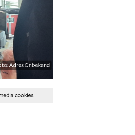
oto:
Adres Onbekend
media cookies.