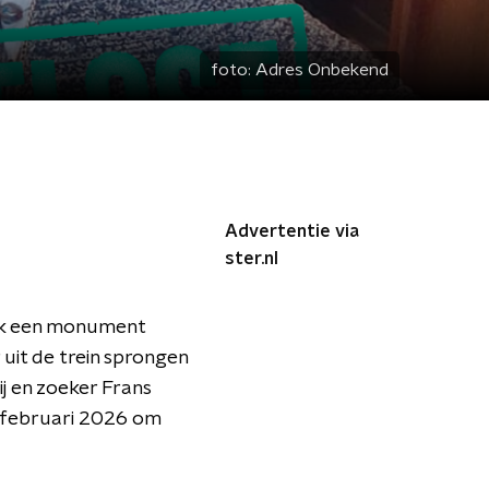
foto:
Adres Onbekend
Advertentie via
ster.nl
ijk een monument
 uit de trein sprongen
j en zoeker Frans
1 februari 2026 om