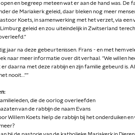
open en begreep meteen wat er aan de hand was. De fa
nder de Mariakerk geleid, daar bleken nog meer mensen
pastoor Koets, in samenwerking met het verzet, via een
Limburg geleid en zou uiteindelijk in Zwitserland terec
verleefd."
htig jaar na deze gebeurtenissen. Frans - en met hem ve
zoek naar meer informatie over dit verhaal. "We willen h
t er daarna met deze rabbijn en zijn familie gebeurd is. A
het nooit…”"
n:
n familieleden, die de oorlog overleefden
nazaten van de rabbijn de naam Evans
or Willem Koets hielp de rabbijn bij het onderduiken en 
 meer?
aan bij de pastorie van de katholieke Mariakerk in Dier