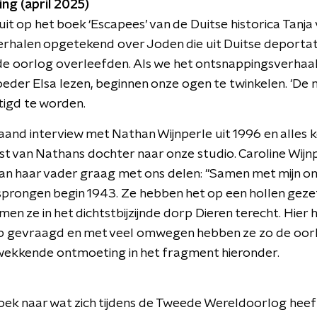
ing (april 2025)
t op het boek ‘Escapees’ van de Duitse historica Tanja 
rhalen opgetekend over Joden die uit Duitse deportati
de oorlog overleefden. Als we het ontsnappingsverhaa
oeder Elsa lezen, beginnen onze ogen te twinkelen. 'De m
tigd te worden.
and interview met Nathan Wijnperle uit 1996 en alles 
st van Nathans dochter naar onze studio. Caroline Wijnp
van haar vader graag met ons delen: "Samen met mijn oma i
prongen begin 1943. Ze hebben het op een hollen geze
en ze in het dichtstbijzijnde dorp Dieren terecht. Hier
 gevraagd en met veel omwegen hebben ze zo de oorlo
wekkende ontmoeting in het fragment hieronder.
ek naar wat zich tijdens de Tweede Wereldoorlog heeft