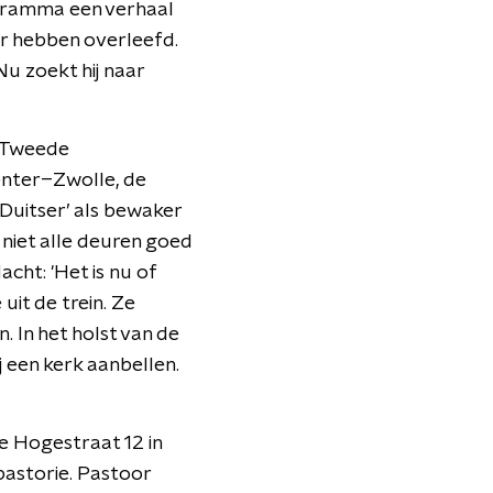
ogramma een verhaal
ier hebben overleefd.
Nu zoekt hij naar
e Tweede
enter–Zwolle, de
 Duitser’ als bewaker
niet alle deuren goed
cht: 'Het is nu of
uit de trein. Ze
. In het holst van de
ij een kerk aanbellen.
de Hogestraat 12 in
pastorie. Pastoor