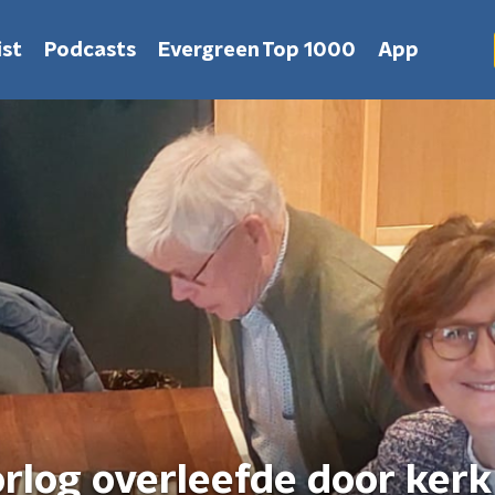
st
Podcasts
Evergreen Top 1000
App
orlog overleefde door kerk