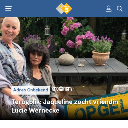
Adres Onbekend
Terugblik: Jaqueline zocht vriendin
Lucie Wernecke