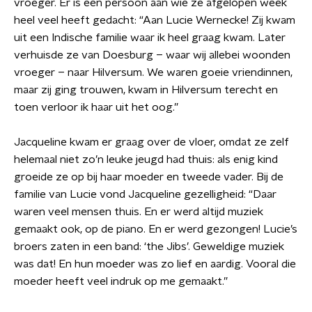
vroeger. Er is één persoon aan wie ze afgelopen week
heel veel heeft gedacht: “Aan Lucie Wernecke! Zij kwam
uit een Indische familie waar ik heel graag kwam. Later
verhuisde ze van Doesburg – waar wij allebei woonden
vroeger – naar Hilversum. We waren goeie vriendinnen,
maar zij ging trouwen, kwam in Hilversum terecht en
toen verloor ik haar uit het oog.”
Jacqueline kwam er graag over de vloer, omdat ze zelf
helemaal niet zo’n leuke jeugd had thuis: als enig kind
groeide ze op bij haar moeder en tweede vader. Bij de
familie van Lucie vond Jacqueline gezelligheid: “Daar
waren veel mensen thuis. En er werd altijd muziek
gemaakt ook, op de piano. En er werd gezongen! Lucie’s
broers zaten in een band: ‘the Jibs’. Geweldige muziek
was dat! En hun moeder was zo lief en aardig. Vooral die
moeder heeft veel indruk op me gemaakt.”