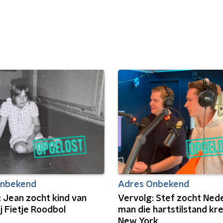
Onbekend
Adres Onbekend
 Jean zocht kind van
Vervolg: Stef zocht Ned
ij Fietje Roodbol
man die hartstilstand kre
New York