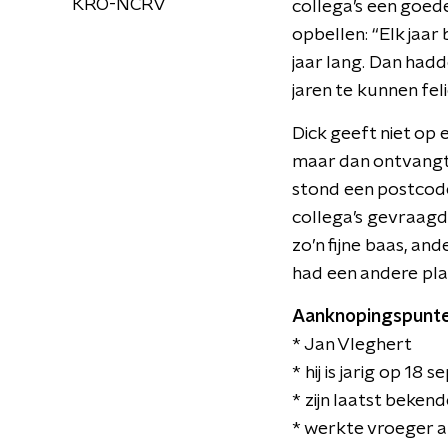
KRO-NCRV
collega’s een goede
opbellen: “Elk jaar
jaar lang. Dan hadd
jaren te kunnen fel
Dick geeft niet op 
maar dan ontvangt h
stond een postcode
collega’s gevraagd 
zo’n fijne baas, and
had een andere plaa
Aanknopingspunte
* Jan Vleghert
* hij is jarig op 18
* zijn laatst bekend
* werkte vroeger a