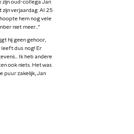
k zijn oud-collega Jan
zijn verjaardag. Al 25
ik hoopte hem nog vele
mber niet meer...”
gt hij geen gehoor,
 leeft dus nog! Er
vens... Ik heb andere
ten ook niets. Het was
ie puur zakelijk, Jan