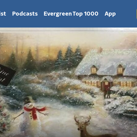
st
Podcasts
Evergreen Top 1000
App