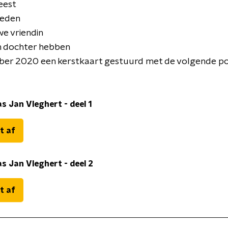
eest
rleden
we vriendin
n dochter hebben
ember 2020 een kerstkaart gestuurd met de volgende p
s Jan Vleghert - deel 1
t af
s Jan Vleghert - deel 2
t af