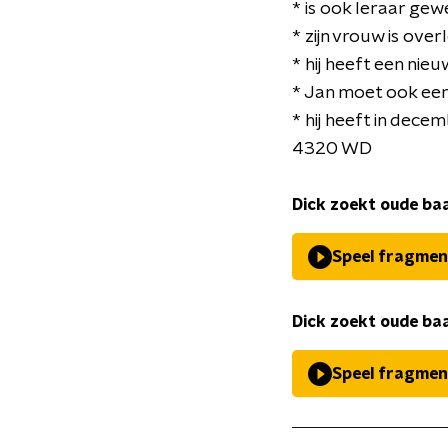
* is ook leraar gew
* zijn vrouw is ove
* hij heeft een nieu
* Jan moet ook ee
* hij heeft in dec
4320 WD
Dick zoekt oude baa
Speel fragmen
Dick zoekt oude baa
Speel fragmen