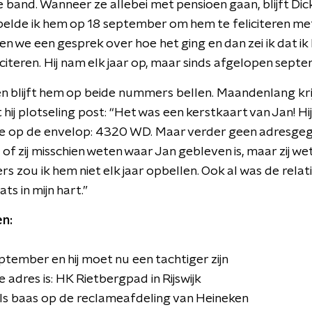
 band. Wanneer ze allebei met pensioen gaan, blijft Dic
 belde ik hem op 18 september om hem te feliciteren met 
en we een gesprek over hoe het ging en dan zei ik dat 
iciteren. Hij nam elk jaar op, maar sinds afgelopen septe
en blijft hem op beide nummers bellen. Maandenlang krij
ij plotseling post: “Het was een kerstkaart van Jan! Hij
 op de envelop: 4320 WD. Maar verder geen adresgege
of zij misschien weten waar Jan gebleven is, maar zij we
ers zou ik hem niet elk jaar opbellen. Ook al was de relat
ts in mijn hart.”
n:
 september en hij moet nu een tachtiger zijn
e adres is: HK Rietbergpad in Rijswijk
ls baas op de reclameafdeling van Heineken