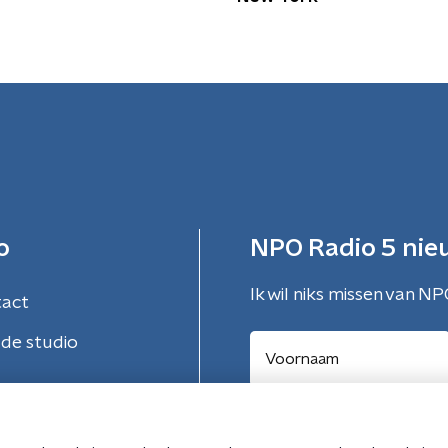
o
NPO Radio 5 nie
Ik wil niks missen van NP
tact
de studio
Aanmelden