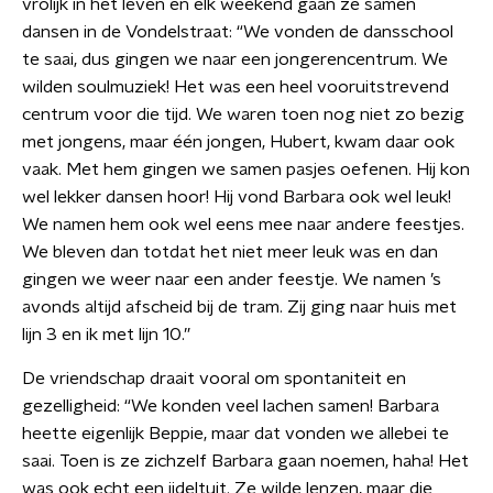
vrolijk in het leven en elk weekend gaan ze samen
dansen in de Vondelstraat: “We vonden de dansschool
te saai, dus gingen we naar een jongerencentrum. We
wilden soulmuziek! Het was een heel vooruitstrevend
centrum voor die tijd. We waren toen nog niet zo bezig
met jongens, maar één jongen, Hubert, kwam daar ook
vaak. Met hem gingen we samen pasjes oefenen. Hij kon
wel lekker dansen hoor! Hij vond Barbara ook wel leuk!
We namen hem ook wel eens mee naar andere feestjes.
We bleven dan totdat het niet meer leuk was en dan
gingen we weer naar een ander feestje. We namen ’s
avonds altijd afscheid bij de tram. Zij ging naar huis met
lijn 3 en ik met lijn 10.”
De vriendschap draait vooral om spontaniteit en
gezelligheid: “We konden veel lachen samen! Barbara
heette eigenlijk Beppie, maar dat vonden we allebei te
saai. Toen is ze zichzelf Barbara gaan noemen, haha! Het
was ook echt een ijdeltuit. Ze wilde lenzen, maar die