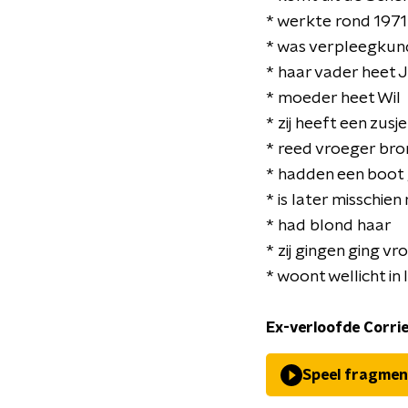
* werkte rond 1971
* was verpleegkund
* haar vader heet
* moeder heet Wil
* zij heeft een zu
* reed vroeger b
* hadden een boot
* is later misschi
* had blond haar
* zij gingen ging vr
* woont wellicht in 
Ex-verloofde Corri
Speel fragmen