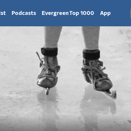
st
Podcasts
Evergreen Top 1000
App