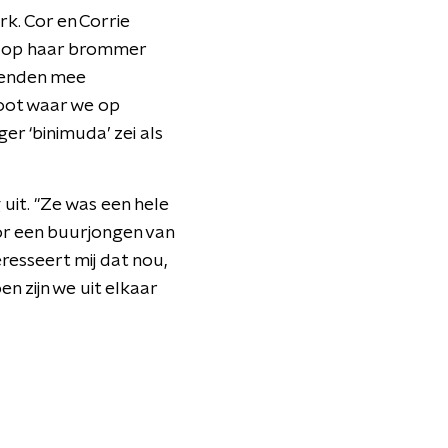
k. Cor en Corrie
r op haar brommer
ekenden mee
oot waar we op
er ‘binimuda’ zei als
 uit. "Ze was een hele
oor een buurjongen van
eresseert mij dat nou,
n zijn we uit elkaar