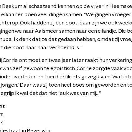
an Beekum al schaatsend kennen op de vijver in Heemsker
 elkaar en doen veel dingen samen. "We gingen vroege
achterop. Ook hadden zij een boot, daar zijn we ook we
ngen we naar Aalsmeer samen naar een eilandje. Die b
muda. Ik denk dat ze dat gedaan hebben, omdat zij vroeg
t die boot naar haar vernoemd is."
 hij Corrie ontmoet en twee jaar later raakt hun verkering
ik was zelf gewoon te egoïstisch. Corrie zorgde vaak v
periode overleden en toen heb ik iets gezegd van: 'Wat int
e jongen.' Daar was zij toen heel boos om geworden en toe
grijp ik wel dat dat niet leuk was van mij…"
n:
um
54
destraat in Beverwijk