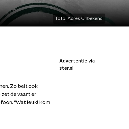
foto:
Adres Onbekend
Advertentie via
ster.nl
nen. Zo belt ook
 zet de vaart er
lefoon. "Wat leuk! Kom