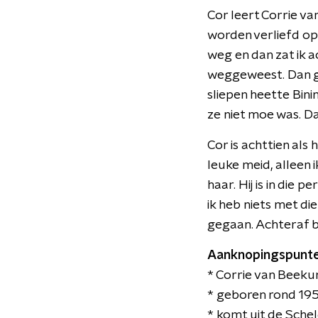
Cor leert Corrie v
worden verliefd op
weg en dan zat ik 
weggeweest. Dan gi
sliepen heette Bini
ze niet moe was. Da
Cor is achttien als
leuke meid, alleen 
haar. Hij is in die 
ik heb niets met di
gegaan. Achteraf be
Aanknopingspunte
* Corrie van Beek
* geboren rond 19
* komt uit de Schel