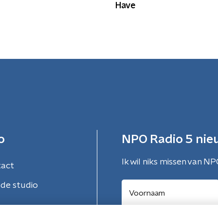
Have
o
NPO Radio 5 nie
Ik wil niks missen van NP
tact
de studio