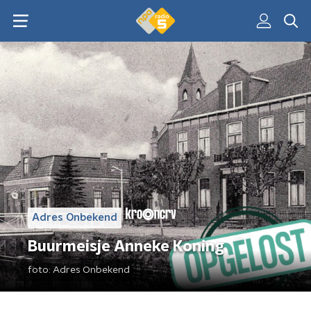
Adres Onbekend
Buurmeisje Anneke Koning
foto:
Adres Onbekend