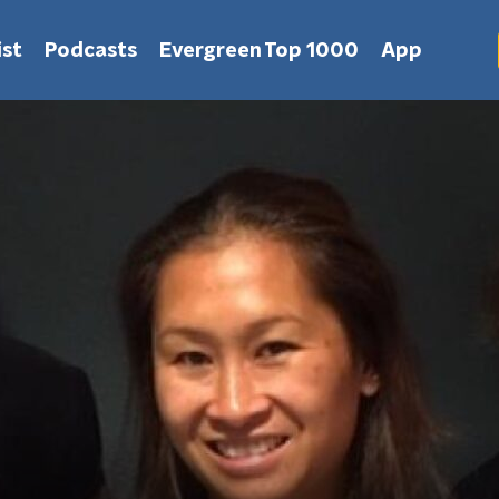
st
Podcasts
Evergreen Top 1000
App