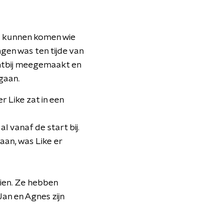
e kunnen komen wie
gen was ten tijde van
ichtbij meegemaakt en
gaan.
r Like zat in een
l vanaf de start bij.
aan, was Like er
ien. Ze hebben
Jan en Agnes zijn