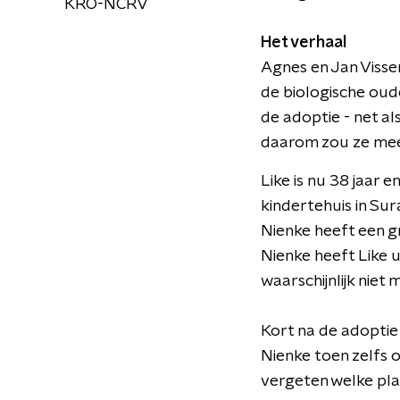
KRO-NCRV
Het verhaal
Agnes en Jan Visse
de biologische oud
de adoptie - net al
daarom zou ze meer
Like is nu 38 jaar 
kindertehuis in Sur
Nienke heeft een gr
Nienke heeft Like u
waarschijnlijk niet
Kort na de adoptie
Nienke toen zelfs o
vergeten welke pl