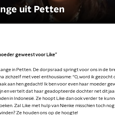
nge uit Petten
 moeder geweest voor Like”
nge in Petten. De dorpsraad springt voor ons in de bres
a zichzelf met veel enthousiasme: “O, word ik gezocht 
 vaak aan hen gedacht! Ik ben voor even haar moeder ge
ijn en vertelt dat haar geadopteerde dochter net dit jaa
nden in Indonesië. Ze hoopt Like dan ook verder te kun
oeken. Zal Like met hulp van Nienke misschien toch nog
e vinden? Ze houden ons op de hoogte!