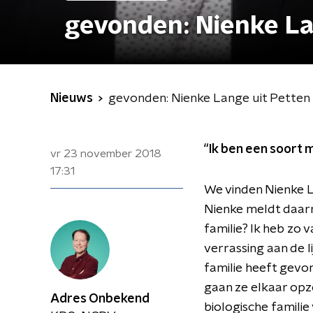
gevonden: Nienke La
Nieuws
gevonden: Nienke Lange uit Petten
“Ik ben een soort
vr 23 november 2018
17:31
We vinden Nienke La
Nienke meldt daarn
familie? Ik heb zo
verrassing aan de l
familie heeft gevo
gaan ze elkaar opz
Adres Onbekend
biologische famili