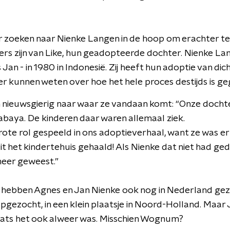
r zoeken naar Nienke Langen in de hoop om erachter t
ers zijn van Like, hun geadopteerde dochter. Nienke Lan
s Jan - in 1980 in Indonesië. Zij heeft hun adoptie van d
 kunnen weten over hoe het hele proces destijds is ge
en nieuwsgierig naar waar ze vandaan komt: “Onze dochte
abaya. De kinderen daar waren allemaal ziek.
ote rol gespeeld in ons adoptieverhaal, want ze was er a
it het kindertehuis gehaald! Als Nienke dat niet had ged
 meer geweest.”
 hebben Agnes en Jan Nienke ook nog in Nederland gez
pgezocht, in een klein plaatsje in Noord-Holland. Maar 
aats het ook alweer was. Misschien Wognum?